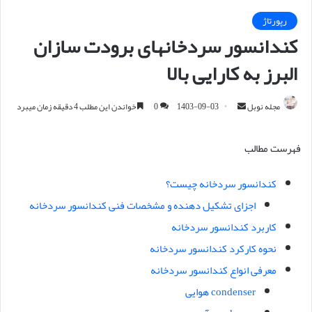
رپورتاژ
کندانسور سردخانهای برودت سازان
البرز به کارایی بالا
مجله نوبل
ا
1403-09-03
0
خواندن این مطلب 4 دقیقه زمان میبرد
ر
س
فهرست مطالب
ا
ل
کندانسور سردخانه چیست؟
ا
اجزای تشکیل دهنده و مشخصات فنی کندانسور سردخانه
ی
م
کاربرد کندانسور سردخانه
ی
نحوه کارکرد کندانسور سردخانه
ل
معرفی انواع کندانسور سردخانه
condenser هوایی