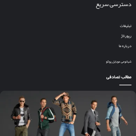
دسترسی سریع
تبلیغات
رپورتاژ
درباره ما
شیائومی
موبایل
پوکو
مطالب تصادفی