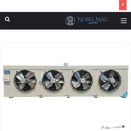
منو
جس
خانه
/
رپورتاژ