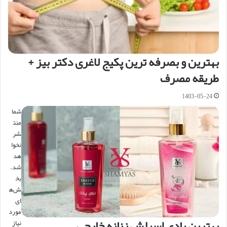
بهترین و بصرفه ترین پکیج لاغری دکتر بیز +
طریقه مصرف
1403-05-24
شما
منت
شر
نخوا
هد
شد.
بخ
ش‌ه
ای
مورد
بهترین بادی اسپلش زنانه خارجی
نیاز