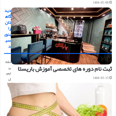
1404-05-09
دید
گاه
تان
را
بنوی
سی
د
نشان
ثبت نام دوره های تخصصی آموزش باریستا
ی
ایمی
1404-03-15
ل