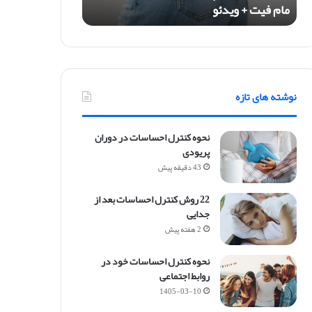
مام فیت + ویدئو
ی
ت
چ
ی
س
ت
نوشته های تازه
؟
1
0
نحوه کنترل احساسات در دوران
ن
پریودی
ک
43 دقیقه پیش
ت
ه
22 روش کنترل احساسات بعد از
س
جدایی
ت
ش
2 هفته پیش
و
ا
نحوه کنترل احساسات خود در
ر
روابط اجتماعی
م
1405-03-10
ا