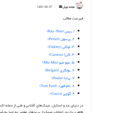
ا
مجله نوبل
1403-06-07
ر
فهرست مطالب
س
ا
ل
۱. ریبن (Ray-Ban)
ا
۲. پرسول (Persol)
ی
۳. اوکلی (Oakley)
م
۴. کاررا (Carrera)
ی
ل
۵. میو میو (Miu Miu)
۶. بولگاری (Bvlgari)
۷. پرادا (Prada)
۸. تام فورد (Tom Ford)
۹. گوچی (Gucci)
در دنیای مد و استایل، عینک‌های آفتابی و طبی از جمله ا
ظاهری دارند. انتخاب عینک از برندهای معتبر نه تنها به شما 