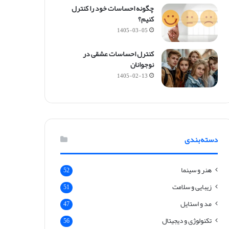
م
چگونه احساسات خود را کنترل
ف
کنیم؟
ی
1405-03-05
ت
+
کنترل احساسات عشقی در
و
نوجوانان
ی
1405-02-13
د
ئ
و
دسته‌بندی
هنر و سینما
52
زیبایی و سلامت
51
مد و استایل
47
تکنولوژی و دیجیتال
56