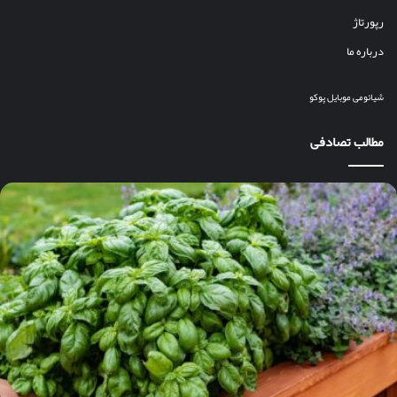
رپورتاژ
درباره ما
شیائومی
موبایل
پوکو
مطالب تصادفی