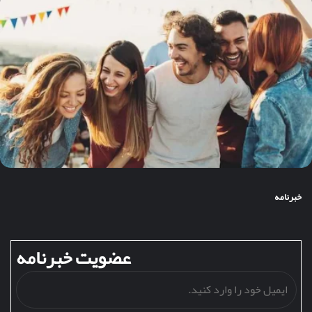
خبرنامه
عضویت خبرنامه
ایمی
خود
را