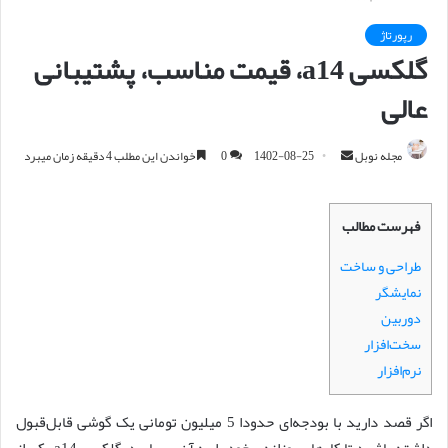
رپورتاژ
گلکسی a14، قیمت مناسب، پشتیبانی
عالی
مجله نوبل
ا
1402-08-25
0
خواندن این مطلب 4 دقیقه زمان میبرد
ر
س
فهرست مطالب
ا
ل
طراحی و ساخت
ا
نمایشگر
ی
دوربین
م
سخت‌افزار
ی
نرم‌افزار
ل
اگر قصد دارید با بودجه‌ای حدودا 5 میلیون تومانی یک گوشی قابل‌قبول