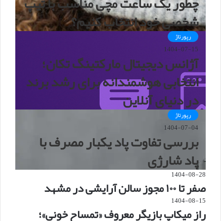
چطور یک ساعت مچی مناسب با تیپ
شخصی خود انتخاب کنیم؟
رپورتاژ
1404-07-15
آژانس دیجیتال مارکتینگ تکان؛
انتخابی هوشمندانه برای رشد برند
در دنیای آنلاین
رپورتاژ
1404-07-04
بررسی تفاوت پاد یکبار مصرف با
پاد شارژی
1404-08-28
صفر تا ۱۰۰ مجوز سالن آرایشی در مشهد
1404-08-15
راز میکاپ بازیگر معروف «تمساح خونی»؛