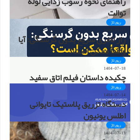
راهنمای نحوه رسوب زدایی لوله
توالت
رپورتاژ
1404-10-13
راز لاغری سریع بدون گرسنگی: آیا
واقعاً ممکن است؟
رپورتاژ
1404-07-18
چکیده داستان فیلم اتاق سفید
رپورتاژ
1404-07-14
دستگاه تزریق پلاستیک تایوانی
اطلس یونیون
رپورتاژ
1404-07-13