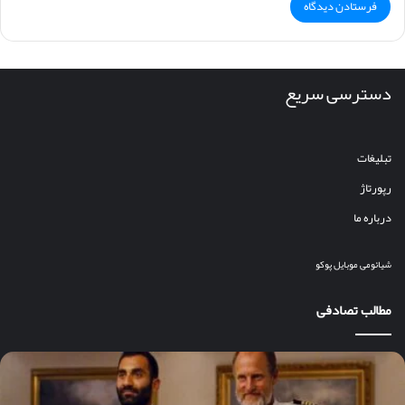
دسترسی سریع
تبلیغات
رپورتاژ
درباره ما
شیائومی
موبایل
پوکو
مطالب تصادفی