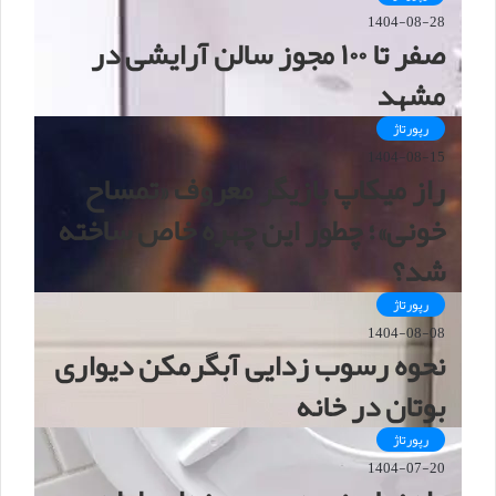
1404-08-28
صفر تا ۱۰۰ مجوز سالن آرایشی در
مشهد
رپورتاژ
1404-08-15
راز میکاپ بازیگر معروف «تمساح
خونی»؛ چطور این چهره خاص ساخته
شد؟
رپورتاژ
1404-08-08
نحوه رسوب زدایی آبگرمکن دیواری
بوتان در خانه
رپورتاژ
1404-07-20