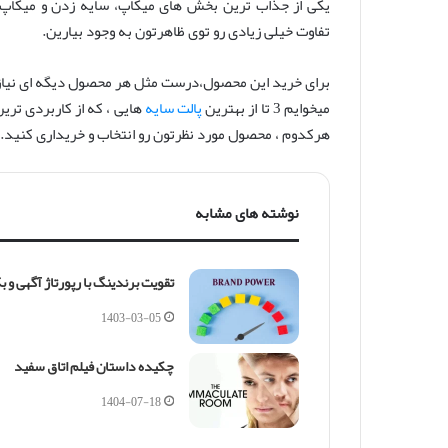
یکی از جذاب ترین بخش های میکاپ، سایه زدن و میکاپ
س
ا
تفاوت خیلی زیادی رو توی ظاهرتون به وجود بیارین.
ل
ا
برای خرید این محصول،درست مثل هر محصول دیگه ای نیاز دا
ی
میخوایم 3 تا از بهترین
پالت سایه
هایی ، که از کاربردی تری
م
هرکدوم ، محصول مورد نظرتون رو انتخاب و خریداری کنید. د
ی
ل
نوشته های مشابه
تقویت برندینگ با رپورتاژ آگهی و 
1403-03-05
چکیده داستان فیلم اتاق سفید
1404-07-18