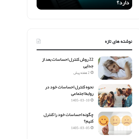
دارد؟
ی
پ
و
ک
و
F
نوشته های تازه
7
؛
ا
22 روش کنترل احساسات بعد از
ر
جدایی
ز
2 هفته پیش
ش
خ
نحوه کنترل احساسات خود در
ر
روابط اجتماعی
ی
د
1405-03-10
د
ا
چگونه احساسات خود را کنترل
ر
کنیم؟
د
1405-03-05
؟