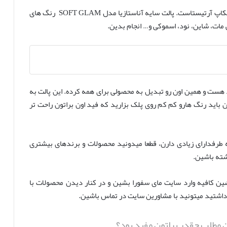
و آخرین معرفی یکی از پرطرفدارترین پالت سایه ها بین میکاپ آرتیستاست. پالت سایه آناستازیا مدل SOFT GLAM رنگ های
 مات، شاین، نود، اسموکی و… انجام بدین.
د هست و همین اون رو تبدیل به محصولی برای همه کرده. این پالت به
باید رنگ هارو کم کم روی پلک بزارید که فید اون براتون راحت تر
ا هستن که طرفدارای زیادی دارن، قطعا میدونید محصولات و برندهای بیشتری
شته باشین.
شین کافیه وارد سایت مای سفورا بشین و در کنار دیدن محصولات با
ی داشتید میتونید با مشاورین سایت در تماس باشین.
ن مطلب چقدر براتون مفید بود؟