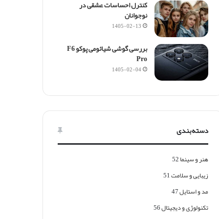
کنترل احساسات عشقی در
نوجوانان
1405-02-13
بررسی گوشی شیائومی پوکو F6
Pro
1405-02-04
دسته‌بندی
هنر و سینما
52
زیبایی و سلامت
51
مد و استایل
47
تکنولوژی و دیجیتال
56