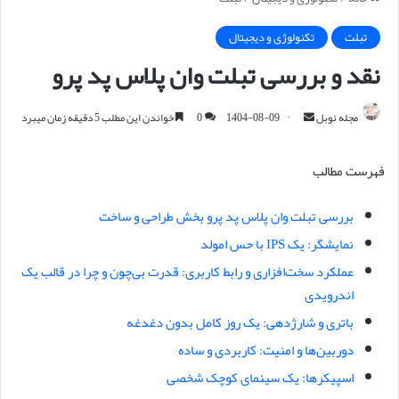
تبلت
تکنولوژی و دیجیتال
نقد و بررسی تبلت وان پلاس پد پرو
مجله نوبل
ا
1404-08-09
0
خواندن این مطلب 5 دقیقه زمان میبرد
ر
س
فهرست مطالب
ا
ل
بررسی تبلت وان پلاس پد پرو بخش طراحی و ساخت
ا
نمایشگر: یک IPS با حس امولد
ی
م
عملکرد سخت‌افزاری و رابط کاربری: قدرت بی‌چون و چرا در قالب یک
ی
اندرویدی
ل
باتری و شارژدهی: یک روز کامل بدون دغدغه
دوربین‌ها و امنیت: کاربردی و ساده
اسپیکرها: یک سینمای کوچک شخصی