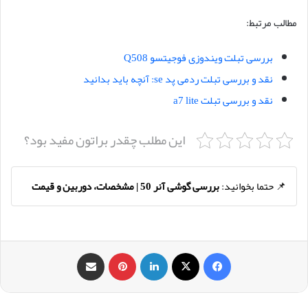
مطالب مرتبط:
بررسی تبلت ویندوزی فوجیتسو Q508
نقد و بررسی تبلت ردمی پد se: آنچه باید بدانید
نقد و بررسی تبلت a7 lite
این مطلب چقدر براتون مفید بود؟
📌 حتما بخوانید:
بررسی گوشی آنر 50 | مشخصات، دوربین و قیمت
فیس بوک
X
لینکدین
‫پین‌ترست
اشتراک گذاری از طریق ایمیل