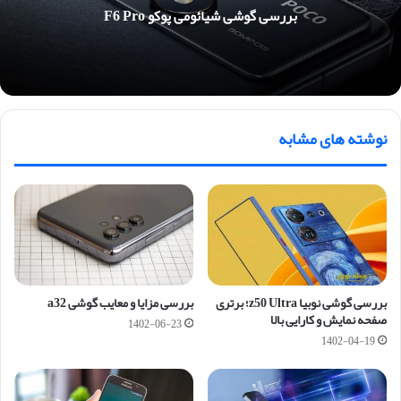
بررسی گوشی شیائومی پوکو F6 Pro
نوشته های مشابه
بررسی گوشی نوبیا z50 Ultra؛ برتری
بررسی مزایا و معایب گوشی a32
صفحه نمایش و کارایی بالا
1402-06-23
1402-04-19