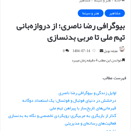
خانه
/
هنر و سینما
/
مشاهیر
مشاهیر
هنر و سینما
بیوگرافی رضا ناصری؛ از دروازه‌بانی
تیم ملی تا مربی بدنسازی
مجله نوبل
ا
1404-07-14
0
ر
خواندن این مطلب 4 دقیقه زمان میبرد
س
ا
فهرست مطالب
ل
ا
اوایل زندگی و بیوگرافی رضا ناصری
ی
درخشش در دنیای فوتبال و فوتسال؛ یک استعداد دوگانه
م
ی
قهرمانی‌های تاریخ‌ساز با پیراهن تیم ملی
ل
گذار از بازیگری به مربیگری؛ رویکردی تخصصی و نگاه به بدنسازی
فعالیت‌های رسانه‌ای و مدیریتی
نتیجه