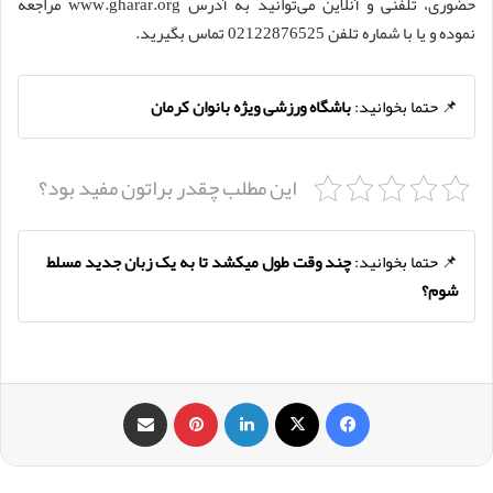
حضوری، تلفنی و آنلاین می‌توانید به آدرس www.gharar.org مراجعه
نموده و یا با شماره تلفن 02122876525 تماس بگیرید.
📌 حتما بخوانید:
باشگاه ورزشی ویژه بانوان کرمان
این مطلب چقدر براتون مفید بود؟
📌 حتما بخوانید:
چند وقت طول میکشد تا به یک زبان جدید مسلط
شوم؟
فیس بوک
X
لینکدین
‫پین‌ترست
اشتراک گذاری از طریق ایمیل