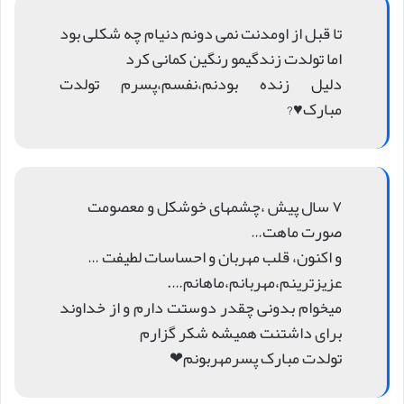
تا قبل از اومدنت نمی دونم دنیام چه شکلی بود
اما تولدت زندگیمو رنگین کمانی کرد
دلیل زنده بودنم،نفسم،پسرم تولدت
مبارک♥️?
۷ سال پیش ،چشمهای خوشکل و معصومت
صورت ماهت…
و اکنون، قلب مهربان و احساسات لطیفت …
عزیزترینم،مهربانم،ماهانم….
میخوام بدونی چقدر دوستت دارم و از خداوند
برای داشتنت همیشه شکر گزارم
تولدت مبارک پسرمهربونم❤