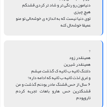
دنیامون رو رنگی تر و شاد تر کردی قشنگم
هیچ چیزی
توی دنیا نیست که به اندازه ی خوشحالی تو منو
عمیقا خوشحال کنه
?
همینقدر زود
همینقدر شیرین
دلتنگ ثانیه ب ثانیه ک گذشت میشم
و غرق لذت ثانیه ب ثانیه که ادامه داره?
۶ سال از حس قشنگ مادر بودنم گذشت و من
قشنگترین حس هارو باهات تجربه کردم
تاروپودم