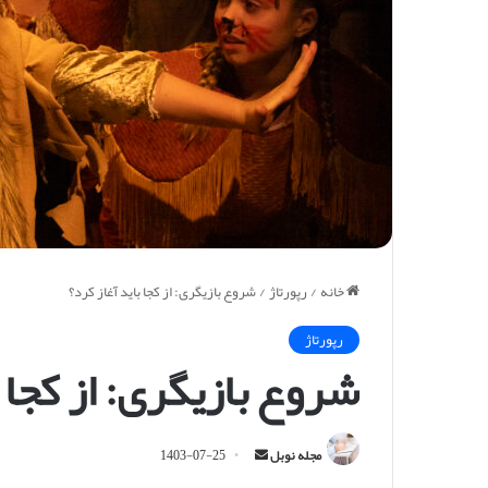
خانه
/
رپورتاژ
/
شروع بازیگری: از کجا باید آغاز کرد؟
رپورتاژ
شروع بازیگری: از کجا ب
ا
مجله نوبل
1403-07-25
ر