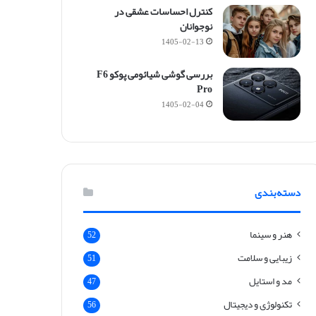
کنترل احساسات عشقی در
نوجوانان
1405-02-13
بررسی گوشی شیائومی پوکو F6
Pro
1405-02-04
دسته‌بندی
هنر و سینما
52
زیبایی و سلامت
51
مد و استایل
47
تکنولوژی و دیجیتال
56