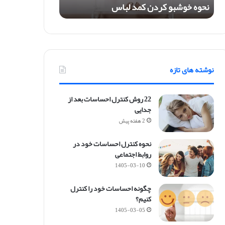
نحوه خوشبو کردن کمد لباس
ک
ر
د
ن
ک
م
نوشته های تازه
د
ل
ب
22 روش کنترل احساسات بعد از
ا
جدایی
س
2 هفته پیش
نحوه کنترل احساسات خود در
روابط اجتماعی
1405-03-10
چگونه احساسات خود را کنترل
کنیم؟
1405-03-05