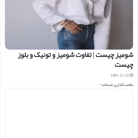
شومیز چیست | تفاوت شومیز و تونیک و بلوز
چیست
1401-11-21
علامت‌گذاری شده‌اند
*
د
ی
د
گ
ا
ه
*