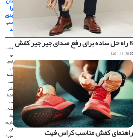
تان
را
بنوی
سی
د
8 راه حل ساده برای رفع صدای جیر جیر کفش
نشان
1401-11-30
ی
ایمی
ل
شما
منت
شر
نخوا
هد
شد.
بخ
ش‌ه
ای
راهنمای کفش مناسب کراس فیت
مورد