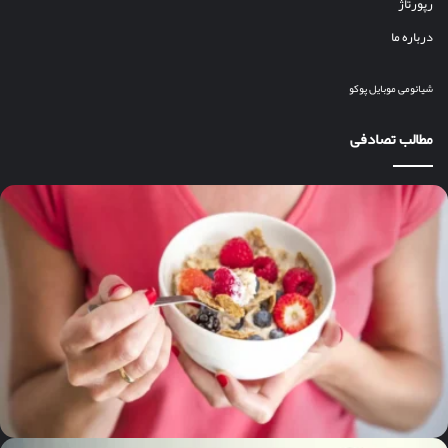
رپورتاژ
درباره ما
شیائومی
موبایل
پوکو
مطالب تصادفی