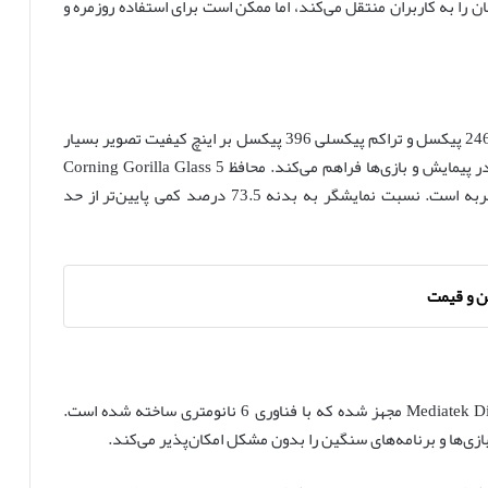
 را به کاربران منتقل می‌کند، اما ممکن است برای استفاده روزمره و
صفحه‌نمایش 6.78 اینچی IPS LCD با رزولوشن 1080 در 2460 پیکسل و تراکم پیکسلی 396 پیکسل بر اینچ کیفیت تصویر بسیار
خوبی ارائه می‌دهد. نرخ نوسازی 120 هرتز تجربه‌ای روان در پیمایش و بازی‌ها فراهم می‌کند. محافظ Corning Gorilla Glass 5
نیز تضمین‌کننده مقاومت نمایشگر در برابر خط‌وخش و ضربه است. نسبت نمایشگر به بدنه 73.5 درصد کمی پایین‌تر از حد
یولفون آرمور ۲۶ اولترا به تراشه قدرتمند Mediatek Dimensity 8020 مجهز شده که با فناوری 6 نانومتری ساخته شده است.