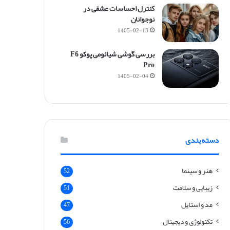
کنترل احساسات عشقی در
نوجوانان
1405-02-13
بررسی گوشی شیائومی پوکو F6
Pro
1405-02-04
دسته‌بندی
هنر و سینما
52
زیبایی و سلامت
51
مد و استایل
47
تکنولوژی و دیجیتال
56