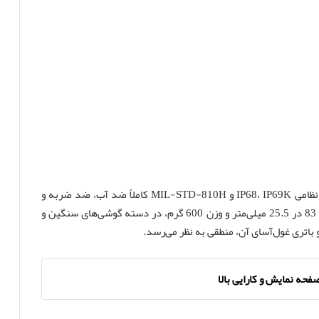
یولفون آرمور ۲۶ اولترا با طراحی مستحکم و استانداردهای نظامی IP68، IP69K و MIL-STD-810H کاملاً ضد آب، ضد ضربه و
مقاوم در برابر گرد و غبار است. این گوشی با ابعاد 179 در 83 در 25.5 میلی‌متر و وزن 600 گرم، در دسته گوشی‌های سنگین و
و باتری غول‌آسای آن، منطقی به نظر می‌رسد.