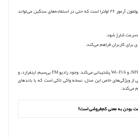
باتری غول‌آسای 15600 میلی‌آمپرساعت بزرگ‌ترین مزیت یولفون آرمور ۲۶ اولترا است که حتی در استفاده‌های سنگین می‌تواند
این گوشی از فناوری‌های پیشرفته مانند 5G، بلوتوث 5.1، NFC، و Wi-Fi 6 پشتیبانی می‌کند. وجود رادیو FM بی‌سیم، اینفرارد، و
 است. یکی از ویژگی‌های خاص این مدل، نسخه واکی تاکی است که با باندهای