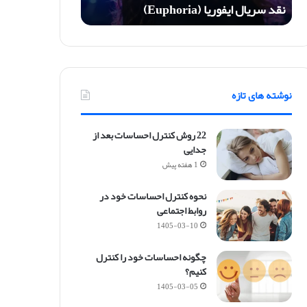
نقد سریال ایفوریا (Euphoria)
ی
ف
و
ر
ی
ا
نوشته های تازه
(
E
u
22 روش کنترل احساسات بعد از
p
جدایی
h
1 هفته پیش
o
r
نحوه کنترل احساسات خود در
i
روابط اجتماعی
a
1405-03-10
)
چگونه احساسات خود را کنترل
کنیم؟
1405-03-05