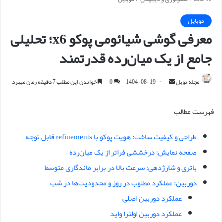
موبایل
معرفی گوشی شیائومی پوکو x6؛ تحلیلی
جامع از یک میان‌رده قدرتمند
مجله نوبل
ا
1404-08-19
0
خواندن این مطلب 7 دقیقه زمان میبرد
ر
س
فهرست مطالب
ا
ل
طراحی و کیفیت ساخت: هویت پوکو با refinements قابل توجه
ا
صفحه نمایش: درخششی فراتر از یک میان‌رده
ی
م
باتری و شارژدهی: سرعت بالا در برابر ماندگاری متوسط
ی
دوربین: عملکرد مطلوب در روز و محدودیت‌ها در شب
ل
عملکرد دوربین اصلی
عملکرد دوربین اولترا واید