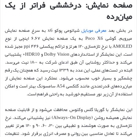
صفحه نمایش: درخششی فراتر از یک
میان‌رده
در بخش بعد
معرفی موبایل
شیائومی پوکو x6 به سرغ صفحه نمایش
میرویم. گوشی Poco X6 به یک صفحه نمایش ۶.۶۷ اینچی از نوع
AMOLED با نرخ تازه‌سازی ۱۲۰ هرتز و تراکم پیکسلی ۴۴۶ ppi مجهز شده
است. این نمایشگر از استانداردهای Dolby Vision و HDR10+ پشتیبانی
می‌کند و حداکثر روشنایی آن طبق ادعای شرکت به ۱۸۰۰ نیت می‌رسد.
البته در تست‌های عملی، این عدد به ۱۳۳۹ نیت رسید که همچنان یک رقم
چشمگیر و بسیار خوب محسوب می‌شود. عملکرد این صفحه نمایش از
میان‌رده‌های قدرتمندی مانند گلکسی A54 سامسونگ بهتر است و امکان
استفاده از آن زیر نور مستقیم خورشید به راحتی فراهم است.
این نمایشگر با گوریلا گلس وکتوس محافظت می‌شود و از قابلیت صفحه
نمایش همیشه روشن (Always-On Display) نیز پشتیبانی می‌کند. نرخ
تازه‌سازی به صورت هوشمند و تطبیقی بین ۳۰، ۶۰، ۹۰ و ۱۲۰ هرتز تغییر
می‌کند تا تعادل مناسبی بین روانی و مصرف انرژی برقرار شود. تنظیمات