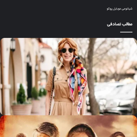
شیائومی
موبایل
پوکو
مطالب تصادفی