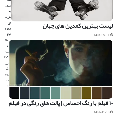
شد.
بخ
ش‌ه
ای
لیست بهترین کمدین های جهان
مورد
نیاز
1403-05-11
علا
م
ت‌
گذا
ری
ش
ده‌ا
ند
*
۱۰ فیلم با رنگ احساس | پالت های رنگی در فیلم
1401-11-10