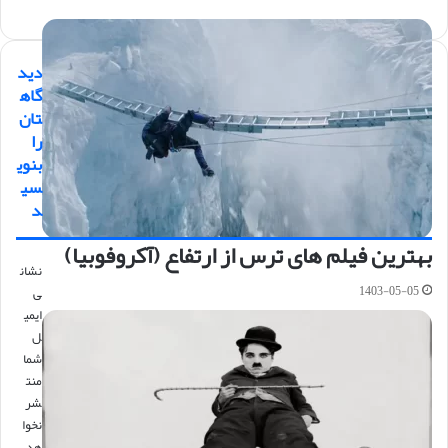
دید
گاه
تان
را
بنوی
سی
د
بهترین فیلم های ترس از ارتفاع (آکروفوبیا)
نشان
1403-05-05
ی
ایمی
ل
شما
منت
شر
نخوا
هد