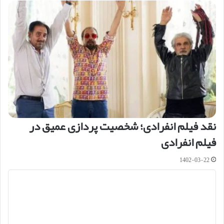
نقد فیلم انفرادی؛ شخصیت‌ پردازی عمیق در
فیلم انفرادی
1402-03-22
د
ی
د
گ
ا