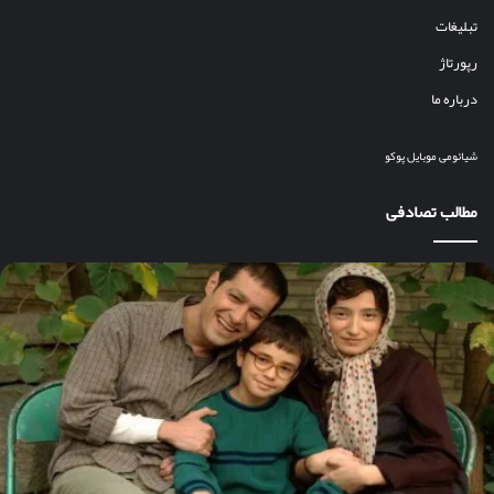
تبلیغات
رپورتاژ
درباره ما
شیائومی
موبایل
پوکو
مطالب تصادفی