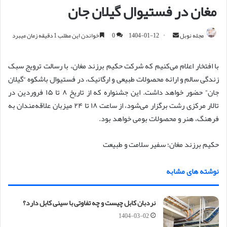
مغان در فستیوال گیلان جان
مجله نوبل
ا
1404-01-12
0
خواندن این مطلب 1 دقیقه زمان میبرد
ر
س
با افتخار اعلام می‌کنیم که شرکت حکیم برزند مغان، با رسالت ترویج سبک
ا
زندگی سالم و ارائه محصولات طبیعی و ارگانیک، در فستیوال باشکوه “گیلان
ل
جان” حضور خواهد داشت. این جشنواره که از تاریخ ۸ تا ۱۵ فروردین در
ا
تالار مرکزی رشت برگزار می‌شود، از ساعت ۱۸ تا ۲۴ میزبان علاقه‌مندان به
ی
فرهنگ، هنر و محصولات بومی خواهد بود.
م
ی
حکیم برزند مغان؛ سفیر سلامت و طبیعت
ل
نوشته های مشابه
نردبان کابل چیست و چه تفاوتی با سینی کابل دارد؟
1404-03-02