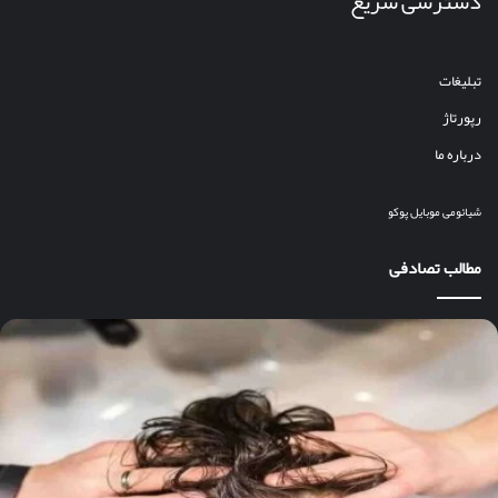
دسترسی سریع
تبلیغات
رپورتاژ
درباره ما
شیائومی
موبایل
پوکو
مطالب تصادفی