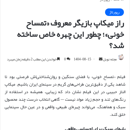
رپورتاژ
راز میکاپ بازیگر معروف «تمساح
خونی»؛ چطور این چهره خاص ساخته
شد؟
مجله نوبل
ا
1404-08-15
0
خواندن این مطلب 2 دقیقه زمان میبرد
ر
س
فیلم «تمساح خونی» با فضای سنگین و روان‌شناختی‌اش فرصتی بود تا
ا
شاهد یکی از دقیق‌ترین طراحی‌های گریم در سینمای ایران باشیم. میکاپ
ل
الناز حبیبی در این فیلم نشان داد که زیبایی، همیشه در استفاده از
ا
رنگ‌های تند و حجم زیاد مواد نیست — گاهی انتخاب درست چند محصول
ی
سبک و هماهنگ، می‌تواند چهره‌ای طبیعی، واقعی و در عین حال سینمایی
م
خلق کند.
ی
ل
پایه‌ای سبک برای احساسی واقعی