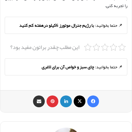
را تجربه کنی.
📌 حتما بخوانید:
با رژیم جنرال موتورز 6کیلو درهفته کم کنید
این مطلب چقدر براتون مفید بود؟
📌 حتما بخوانید:
چای سبز و خواص آن برای لاغری
فیس بوک
X
لینکدین
‫پین‌ترست
اشتراک گذاری از طریق ایمیل