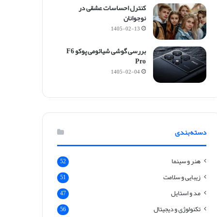
کنترل احساسات عشقی در
نوجوانان
1405-02-13
بررسی گوشی شیائومی پوکو F6
Pro
1405-02-04
دسته‌بندی
هنر و سینما
52
زیبایی و سلامت
51
مد و استایل
47
تکنولوژی و دیجیتال
56