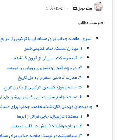
ا
مجله نوبل
1403-11-24
ر
فهرست مطالب
س
ا
ل
ساری، مقصد جذاب برای مسافران با ترکیبی از تاریخ 
ا
۱. میدان ساعت: نماد قدیمی شهر
ی
۲. قلعه رسکت: میراثی از قرون گذشته
م
۳. دریاچه الندان: تصویری رویایی از طبیعت
ی
ل
۴. عمارت فاضلی: سفری به دل تاریخ
۵. خانه و موزه کلبادی: ترکیبی از هنر و تاریخ
۶. مسجد جامع ساری: بنایی کهن با پیشینه‌ای ارزشمند
جاذبه‌های دیدنی کلاردشت، مقصد جذاب برای مسافر
۱. دهکده مازیچال: جایی فراتر از ابرها
۲. دریاچه ولشت: آرامش در قلب طبیعت
۳. سیاه‌بیشه در لیست مقصد جذاب برای مسافران