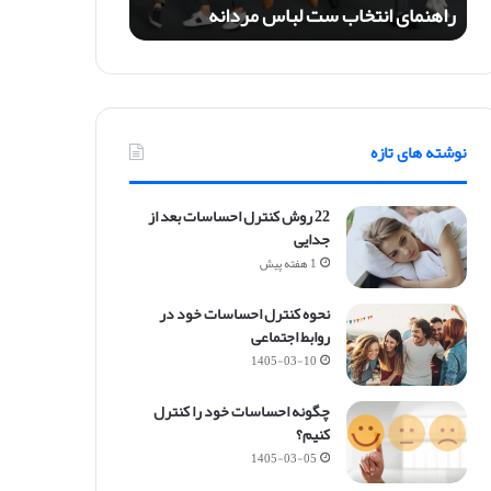
راهنمای انتخاب ست لباس مردانه
ت
خ
ا
ب
س
ت
نوشته های تازه
ل
ب
ا
22 روش کنترل احساسات بعد از
س
جدایی
م
1 هفته پیش
ر
د
نحوه کنترل احساسات خود در
ا
روابط اجتماعی
ن
ه
1405-03-10
چگونه احساسات خود را کنترل
کنیم؟
1405-03-05