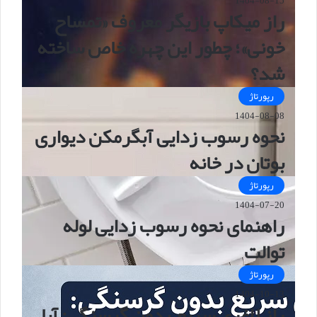
1404-08-15
راز میکاپ بازیگر معروف «تمساح
خونی»؛ چطور این چهره خاص ساخته
شد؟
رپورتاژ
1404-08-08
نحوه رسوب زدایی آبگرمکن دیواری
بوتان در خانه
رپورتاژ
1404-07-20
راهنمای نحوه رسوب زدایی لوله
توالت
رپورتاژ
1404-10-13
راز لاغری سریع بدون گرسنگی: آیا