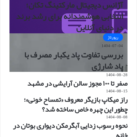
آژانس دیجیتال مارکتینگ تکان؛
انتخابی هوشمندانه برای رشد برند
در دنیای آنلاین
رپورتاژ
1404-07-04
بررسی تفاوت پاد یکبار مصرف با
پاد شارژی
1404-08-28
صفر تا ۱۰۰ مجوز سالن آرایشی در مشهد
1404-08-15
راز میکاپ بازیگر معروف «تمساح خونی»؛
چطور این چهره خاص ساخته شد؟
1404-08-08
نحوه رسوب زدایی آبگرمکن دیواری بوتان در
خانه