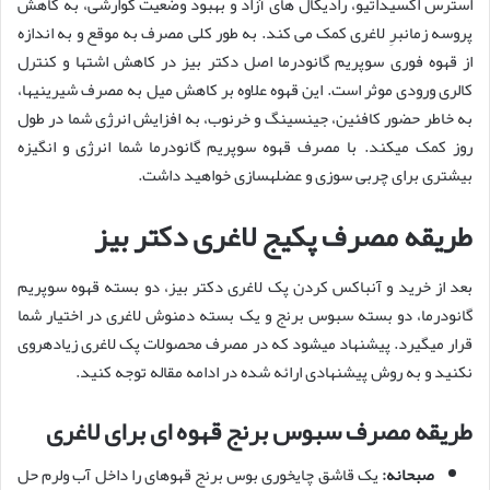
استرس اکسیداتیو، رادیکال های آزاد و بهبود وضعیت گوارشی، به کاهش
پروسه زمانبرِ لاغری کمک می کند. به طور کلی مصرف به موقع و به اندازه
از قهوه فوری سوپریم گانودرما اصل دکتر بیز در کاهش اشتها و کنترل
کالری ورودی موثر است. این قهوه علاوه بر کاهش میل به مصرف شیرینیها،
به خاطر حضور کافئین، جینسینگ و خرنوب، به افزایش انرژی شما در طول
روز کمک میکند. با مصرف قهوه سوپریم گانودرما شما انرژی و انگیزه
بیشتری برای چربی سوزی و عضلهسازی خواهید داشت.
طریقه مصرف پکیج لاغری دکتر بیز
بعد از خرید و آنباکس کردن پک لاغری دکتر بیز، دو بسته قهوه سوپریم
گانودرما، دو بسته سبوس برنج و یک بسته دمنوش لاغری در اختیار شما
قرار میگیرد. پیشنهاد میشود که در مصرف محصولات پک لاغری زیادهروی
نکنید و به روش پیشنهادی ارائه شده در ادامه مقاله توجه کنید.
طریقه مصرف سبوس برنج قهوه ای برای لاغری
صبحانه:
یک قاشق چایخوری بوس برنج قهوهای را داخل آب ولرم حل