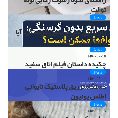
توالت
رپورتاژ
1404-10-13
راز لاغری سریع بدون گرسنگی: آیا
واقعاً ممکن است؟
رپورتاژ
1404-07-18
چکیده داستان فیلم اتاق سفید
رپورتاژ
1404-07-14
دستگاه تزریق پلاستیک تایوانی
اطلس یونیون
رپورتاژ
1404-07-13