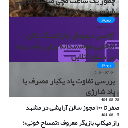
چطور یک ساعت مچی مناسب با تیپ
شخصی خود انتخاب کنیم؟
رپورتاژ
1404-07-15
آژانس دیجیتال مارکتینگ تکان؛
انتخابی هوشمندانه برای رشد برند
در دنیای آنلاین
رپورتاژ
1404-07-04
بررسی تفاوت پاد یکبار مصرف با
پاد شارژی
1404-08-28
صفر تا ۱۰۰ مجوز سالن آرایشی در مشهد
1404-08-15
راز میکاپ بازیگر معروف «تمساح خونی»؛