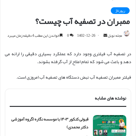
رپورتاژ
ممبران در تصفیه آب چیست؟
مجله نوبل
ا
1402-12-26
0
خواندن این مطلب 4 دقیقه زمان میبرد
ر
س
در تصفیه آب فیلتری وجود دارد که عملکرد بسیاری دقیقی را ارائه می
ا
دهد و باعث می شود که تمام املاح از آب گرفته بشوند.
ل
ا
فیلتر ممبران تصفیه آب نبض دستگاه های تصفیه آب امروزی است.
ی
م
ی
نوشته های مشابه
ل
قبولی کنکور ۱۴۰۳ با موسسه نگاره (گروه آموزشی
دکتر محمدی)