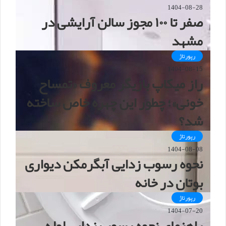
1404-08-28
صفر تا ۱۰۰ مجوز سالن آرایشی در
مشهد
رپورتاژ
1404-08-15
راز میکاپ بازیگر معروف «تمساح
خونی»؛ چطور این چهره خاص ساخته
شد؟
رپورتاژ
1404-08-08
نحوه رسوب زدایی آبگرمکن دیواری
بوتان در خانه
رپورتاژ
1404-07-20
راهنمای نحوه رسوب زدایی لوله