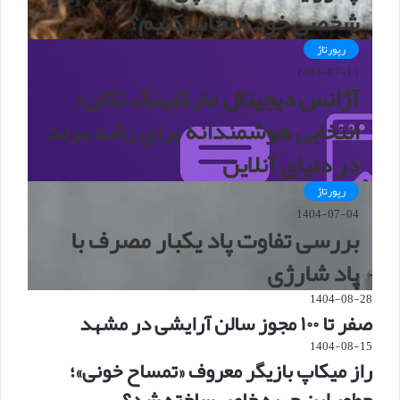
شخصی خود انتخاب کنیم؟
رپورتاژ
1404-07-15
آژانس دیجیتال مارکتینگ تکان؛
انتخابی هوشمندانه برای رشد برند
در دنیای آنلاین
رپورتاژ
1404-07-04
بررسی تفاوت پاد یکبار مصرف با
پاد شارژی
1404-08-28
صفر تا ۱۰۰ مجوز سالن آرایشی در مشهد
1404-08-15
راز میکاپ بازیگر معروف «تمساح خونی»؛
چطور این چهره خاص ساخته شد؟