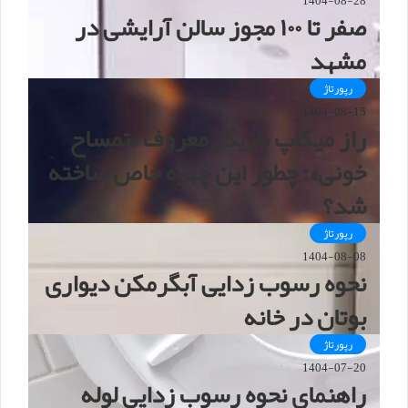
1404-08-28
صفر تا ۱۰۰ مجوز سالن آرایشی در
مشهد
رپورتاژ
1404-08-15
راز میکاپ بازیگر معروف «تمساح
خونی»؛ چطور این چهره خاص ساخته
شد؟
رپورتاژ
1404-08-08
نحوه رسوب زدایی آبگرمکن دیواری
بوتان در خانه
رپورتاژ
1404-07-20
راهنمای نحوه رسوب زدایی لوله