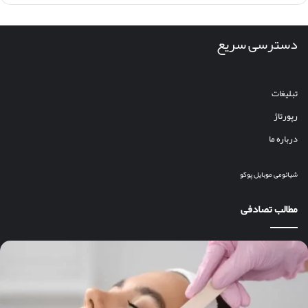
دسترسی سریع
تبلیغات
رپورتاژ
درباره ما
شیائومی
موبایل
پوکو
مطالب تصادفی