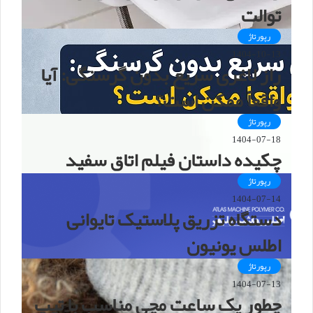
توالت
رپورتاژ
1404-10-13
راز لاغری سریع بدون گرسنگی: آیا
واقعاً ممکن است؟
رپورتاژ
1404-07-18
چکیده داستان فیلم اتاق سفید
رپورتاژ
1404-07-14
دستگاه تزریق پلاستیک تایوانی
اطلس یونیون
رپورتاژ
1404-07-13
چطور یک ساعت مچی مناسب با تیپ