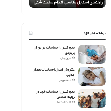
راهنمای استایل مناسب اندام ساعت شنی
ت
ا
ی
ل
م
ن
نوشته های تازه
ا
س
ب
نحوه کنترل احساسات در دوران
ا
پریودی
ن
2 روز پیش
د
ا
22 روش کنترل احساسات بعد از
م
جدایی
س
ا
2 هفته پیش
ع
ت
نحوه کنترل احساسات خود در
ش
روابط اجتماعی
ن
1405-03-10
ی