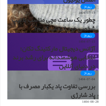
رپورتاژ
1404-07-13
چطور یک ساعت مچی مناسب با تیپ
شخصی خود انتخاب کنیم؟
رپورتاژ
1404-07-15
آژانس دیجیتال مارکتینگ تکان؛
انتخابی هوشمندانه برای رشد برند
در دنیای آنلاین
رپورتاژ
1404-07-04
بررسی تفاوت پاد یکبار مصرف با
پاد شارژی
1404-08-28