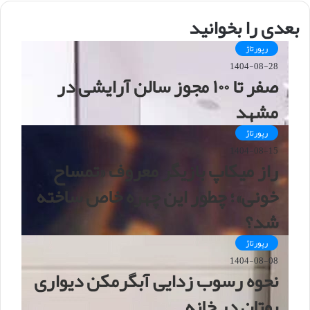
س
ا
بعدی را بخوانید
ی
ت
رپورتاژ
1404-08-28
صفر تا ۱۰۰ مجوز سالن آرایشی در
مشهد
رپورتاژ
1404-08-15
راز میکاپ بازیگر معروف «تمساح
خونی»؛ چطور این چهره خاص ساخته
شد؟
رپورتاژ
1404-08-08
نحوه رسوب زدایی آبگرمکن دیواری
بوتان در خانه