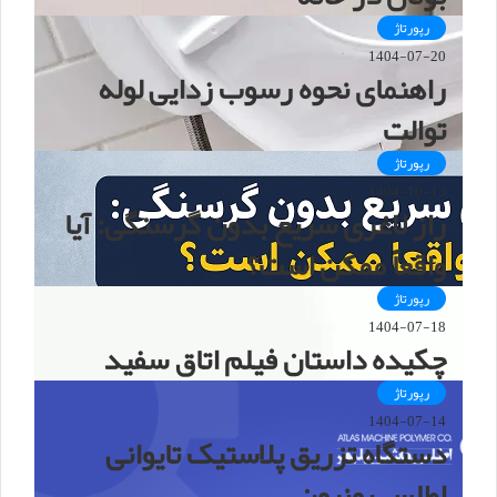
رپورتاژ
1404-07-20
راهنمای نحوه رسوب زدایی لوله
توالت
رپورتاژ
1404-10-13
راز لاغری سریع بدون گرسنگی: آیا
واقعاً ممکن است؟
رپورتاژ
1404-07-18
چکیده داستان فیلم اتاق سفید
رپورتاژ
1404-07-14
دستگاه تزریق پلاستیک تایوانی
اطلس یونیون