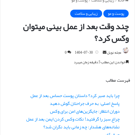
خانه
/
زیبایی و سلامت
/
پوست و مو
پوست و مو
زیبایی و سلامت
چند وقت بعد از عمل بینی میتوان
وکس کرد؟
مجله نوبل
ا
1404-07-30
0
ر
خواندن این مطلب 5 دقیقه زمان میبرد
س
ا
فهرست مطالب
ل
ا
چرا باید صبر کرد؟ داستان پوست حساس بعد از عمل
ی
پاسخ اصلی: به حرف جراحتان گوش دهید
م
ی
دوران انتظار: جایگزین‌های امن برای وکس
ل
چراغ سبز را گرفتید! نکات وکس کردن ایمن بعد از عمل
نشانه‌های هشدار: چه زمانی باید نگران شد؟
حرف آخر