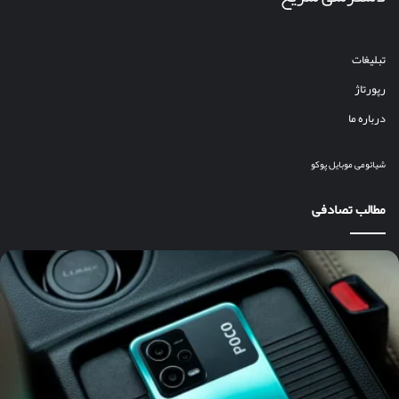
تبلیغات
رپورتاژ
درباره ما
شیائومی
موبایل
پوکو
مطالب تصادفی