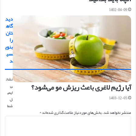
1402-04-09
دید
گاه
تان
را
بنوی
سی
د
نشان
آیا رژیم لاغری باعث ریزش مو می‌شود؟
ی
ایمی
1403-12-05
ل
شما
منتشر نخواهد شد.
بخش‌های موردنیاز علامت‌گذاری شده‌اند
*
د
ی
د