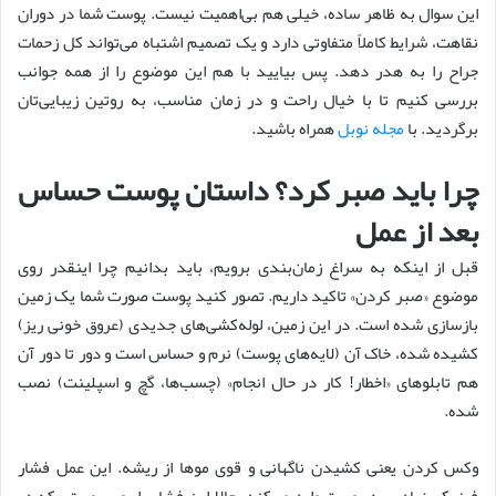
این سوال به ظاهر ساده، خیلی هم بی‌اهمیت نیست. پوست شما در دوران
نقاهت، شرایط کاملاً متفاوتی دارد و یک تصمیم اشتباه می‌تواند کل زحمات
جراح را به هدر دهد. پس بیایید با هم این موضوع را از همه جوانب
بررسی کنیم تا با خیال راحت و در زمان مناسب، به روتین زیبایی‌تان
برگردید. با
مجله نوبل
همراه باشید.
چرا باید صبر کرد؟ داستان پوست حساس
بعد از عمل
قبل از اینکه به سراغ زمان‌بندی برویم، باید بدانیم چرا اینقدر روی
موضوع «صبر کردن» تاکید داریم. تصور کنید پوست صورت شما یک زمین
بازسازی شده است. در این زمین، لوله‌کشی‌های جدیدی (عروق خونی ریز)
کشیده شده، خاک آن (لایه‌های پوست) نرم و حساس است و دور تا دور آن
هم تابلوهای «اخطار! کار در حال انجام» (چسب‌ها، گچ و اسپلینت) نصب
شده.
وکس کردن یعنی کشیدن ناگهانی و قوی موها از ریشه. این عمل فشار
فیزیکی زیادی به پوست وارد می‌کند. حالا این فشار را روی پوستی که در