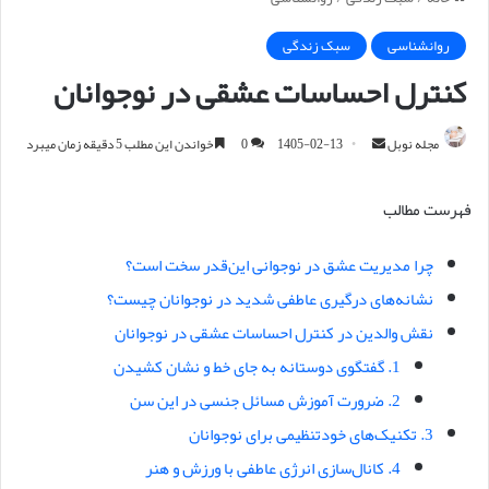
روانشناسی
سبک زندگی
کنترل احساسات عشقی در نوجوانان
مجله نوبل
ا
1405-02-13
0
خواندن این مطلب 5 دقیقه زمان میبرد
ر
س
فهرست مطالب
ا
ل
چرا مدیریت عشق در نوجوانی این‌قدر سخت است؟
ا
نشانه‌های درگیری عاطفی شدید در نوجوانان چیست؟
ی
م
نقش والدین در کنترل احساسات عشقی در نوجوانان
ی
1. گفتگوی دوستانه به جای خط و نشان کشیدن
ل
2. ضرورت آموزش مسائل جنسی در این سن
3. تکنیک‌های خودتنظیمی برای نوجوانان
4. کانال‌سازی انرژی عاطفی با ورزش و هنر