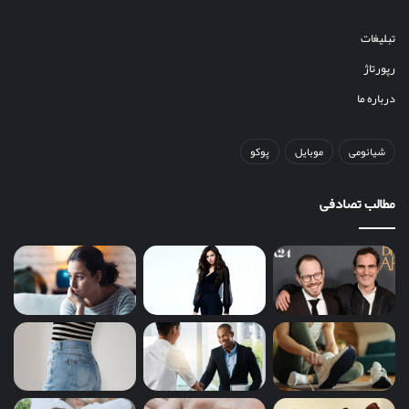
تبلیغات
رپورتاژ
درباره ما
شیائومی
موبایل
پوکو
مطالب تصادفی