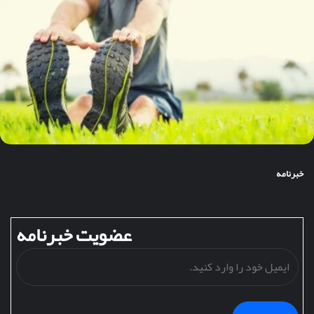
خبرنامه
عضویت خبرنامه
ایمی
خود
را
وارد
کنید