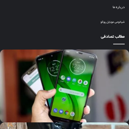
درباره ما
شیائومی
موبایل
پوکو
مطالب تصادفی