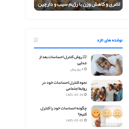
لاغری و کاهش وزن با رژیم سیب و دارچین
ش
و
ز
ن
ب
ا
نوشته های تازه
ر
ژ
ی
22 روش کنترل احساسات بعد از
م
جدایی
س
4 روز پیش
ی
ب
نحوه کنترل احساسات خود در
و
روابط اجتماعی
د
ا
1405-03-10
ر
چ
چگونه احساسات خود را کنترل
ی
کنیم؟
ن
1405-03-05