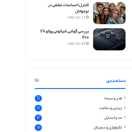
کنترل احساسات عشقی در
نوجوانان
1405-02-13
بررسی گوشی شیائومی پوکو F6
Pro
1405-02-04
دسته‌بندی
هنر و سینما
52
زیبایی و سلامت
51
مد و استایل
47
تکنولوژی و دیجیتال
56