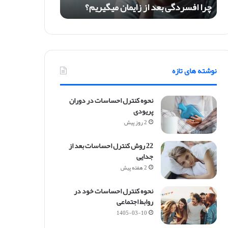
چرا افسردگی بعد از زایمان میگیریم؟
ی
ب
ع
د
ا
ز
نوشته های تازه
ز
ا
ی
نحوه کنترل احساسات در دوران
م
پریودی
ا
2 روز پیش
ن
م
22 روش کنترل احساسات بعد از
ی
جدایی
گ
ی
2 هفته پیش
ر
ی
نحوه کنترل احساسات خود در
م
روابط اجتماعی
؟
1405-03-10