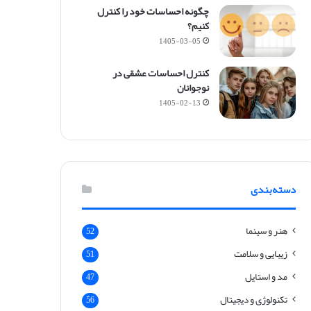
چگونه احساسات خود را کنترل
کنیم؟
1405-03-05
کنترل احساسات عشقی در
نوجوانان
1405-02-13
دسته‌بندی
هنر و سینما
52
زیبایی و سلامت
51
مد و استایل
47
تکنولوژی و دیجیتال
56