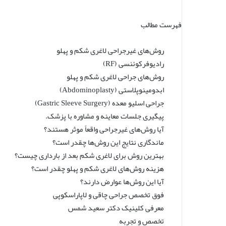
ر
س
ا
فهرست مطالب
ل
ا
روش‌های غیرجراحی لاغری شکم و پهلو
ی
رادیوفرکوئنسی (RF)
م
ی
روش‌های جراحی لاغری شکم و پهلو
ل
ابدومینوپلاستی (Abdominoplasty)
جراحی اسلیو معده (Gastric Sleeve Surgery)
پیگیری جلسات معاینه و مشاوره با پزشک.
آیا روش‌های غیرجراحی واقعاً موثر هستند؟
ماندگاری نتایج این روش‌ها چقدر است؟
بهترین روش برای لاغری شکم بعد از بارداری چیست؟
هزینه روش‌های لاغری شکم و پهلو چقدر است؟
آیا این روش‌ها عوارض دارند؟
فوق تخصص جراحی چاقی و لاپاراسکوپی
معرفی کلینیک دکتر سعید شمس
تخصص و تجربه