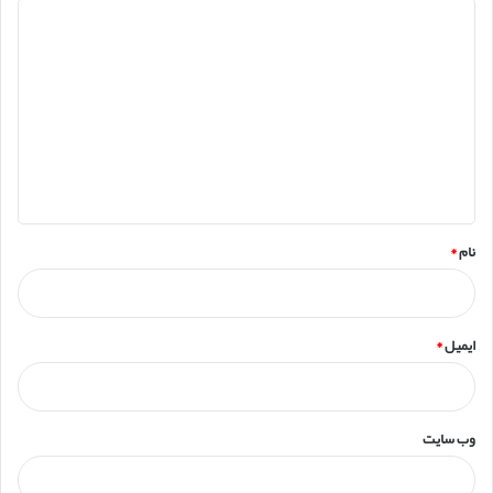
د
ی
د
گ
ا
ه
*
نام
*
ایمیل
*
وب‌ سایت