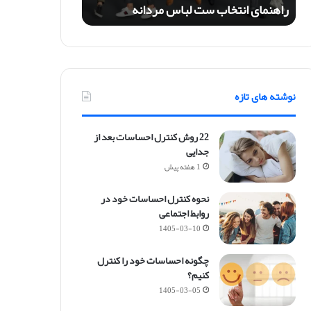
راهنمای انتخاب ست لباس مردانه
ت
خ
ا
ب
س
ت
نوشته های تازه
ل
ب
ا
22 روش کنترل احساسات بعد از
س
جدایی
م
1 هفته پیش
ر
د
نحوه کنترل احساسات خود در
ا
روابط اجتماعی
ن
ه
1405-03-10
چگونه احساسات خود را کنترل
کنیم؟
1405-03-05