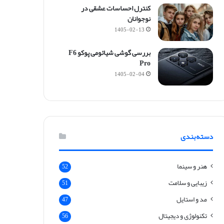
کنترل احساسات عشقی در
نوجوانان
1405-02-13
بررسی گوشی شیائومی پوکو F6
Pro
1405-02-04
دسته‌بندی
هنر و سینما
52
زیبایی و سلامت
51
مد و استایل
47
تکنولوژی و دیجیتال
56