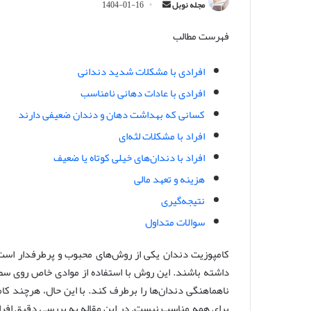
ا
مجله نوبل
1404-01-16
ر
فهرست مطالب
س
ا
ل
افرادی با مشکلات شدید دندانی
ا
افرادی با عادات دهانی نامناسب
ی
کسانی که بهداشت دهان و دندان ضعیفی دارند
م
افراد با مشکلات لثه‌ای
ی
ل
افراد با دندان‌های خیلی کوتاه یا ضعیف
هزینه و تعهد مالی
نتیجه‌گیری
سوالات متداول
کامپوزیت دندان یکی از روش‌های محبوب و پرطرفدار است ک
داشته باشند. این روش با استفاده از موادی خاص روی سطح
ناهماهنگی دندان‌ها را برطرف کند. با این حال، هرچند کامپ
برای همه مناسب نیست. در این مقاله به بررسی دقیق افرادی