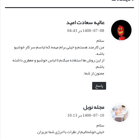
عالیه سعادت امید
گ
ف
1400-07-08 در 04:43
ت
سلام
:
من کارمند هستم و خیلی برام مهمه که لباسم سر کار خوشبو
باشه.
از این روش ها استفاده مبکنم تا لباس خوشبو و معطری داشته
باشم.
ممنون از شما.
پاسخ
مجله نوبل
گ
ف
1400-07-10 در 10:13
ت
سلام
:
خیلی خوشحالیم از نظرات با انرژی شما عزیزان