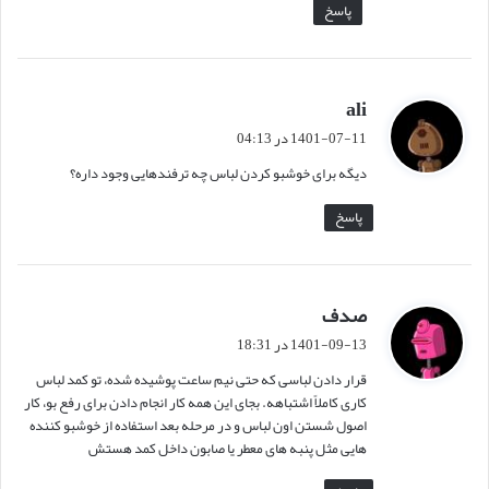
پاسخ
ali
گ
ف
1401-07-11 در 04:13
ت
دیگه برای خوشبو کردن لباس چه ترفندهایی وجود داره؟
:
پاسخ
صدف
گ
ف
1401-09-13 در 18:31
ت
قرار دادن لباسی که حتی نیم ساعت پوشیده شده، تو کمد لباس
:
کاری کاملاً اشتباهه. بجای این همه کار انجام دادن برای رفع بو، کار
اصول شستن اون لباس و در مرحله بعد استفاده از خوشبو کننده
هایی مثل پنبه های معطر یا صابون داخل کمد هستش