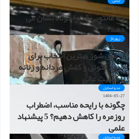
لباس
1404-06-30
چه مانتویی قد را کوتاه نشان می
دهد؟
رپورتاژ
1404-05-28
آر سی شوز بهترین انتخاب برای
خرید کتونی و کفش مردانه و زنانه
با کیفیت عالی
مد و استایل
1404-05-27
چگونه با رایحه مناسب، اضطراب
روزمره را کاهش دهیم؟ 5 پیشنهاد
علمی
مد و استایل