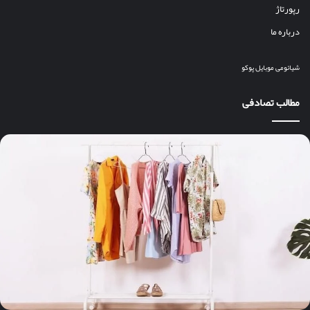
رپورتاژ
درباره ما
شیائومی
موبایل
پوکو
مطالب تصادفی