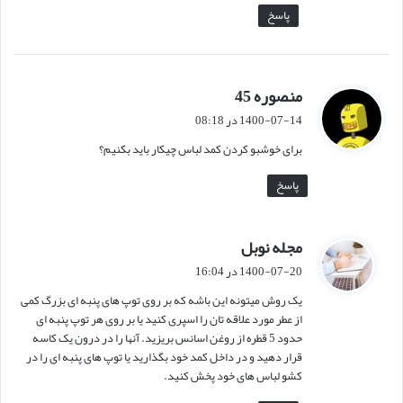
پاسخ
منصوره 45
گ
ف
1400-07-14 در 08:18
ت
برای خوشبو کردن کمد لباس چیکار باید بکنیم؟
:
پاسخ
مجله نوبل
گ
ف
1400-07-20 در 16:04
ت
یک روش میتونه این باشه که بر روی توپ های پنبه ای بزرگ کمی
:
از عطر مورد علاقه تان را اسپری کنید یا بر روی هر توپ پنبه ای
حدود 5 قطره از روغن اسانس بریزید. آنها را در درون یک کاسه
قرار دهید و در داخل کمد خود بگذارید یا توپ های پنبه ای را در
کشو لباس های خود پخش کنید.