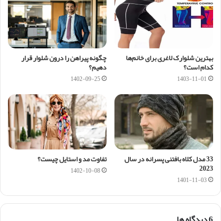
بهترین شلوارک لاغری برای خانم‌ها
چگونه پیراهن را درون شلوار قرار
کدام است؟
دهیم؟
1402-09-25
1403-11-01
33 مدل کلاه بافتنی پسرانه در سال
تفاوت مد و استایل چیست؟
2023
1402-10-08
1401-11-03
‫6 دیدگاه ها