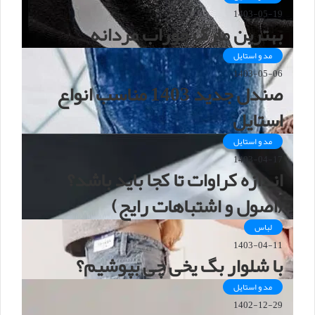
1403-05-19
بهترین مارک جوراب مردانه
مد و استایل
1403-05-06
صندل جدید 1403 مناسب انواع
استایل
مد و استایل
1403-04-17
اندازه کراوات تا کجا باید باشد؟
(اصول و اشتباهات رایج)
لباس
1403-04-11
با شلوار بگ یخی چی بپوشیم؟
مد و استایل
1402-12-29