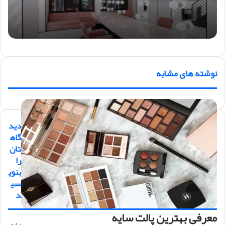
نوشته های مشابه
دید
گاه
تان
را
بنوی
سی
د
معرفی بهترین پالت سایه