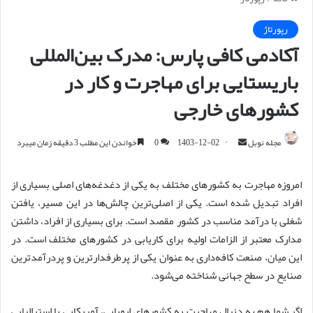
رپورتاژ
آکادمی کافی پارس: مدرک بین‌المللی
باریستایی برای مهاجرت و کار در
کشورهای خارجی
مجله نوبل
ا
1403-12-02
0
خواندن این مطلب 3 دقیقه زمان میبرد
ر
س
امروزه مهاجرت به کشورهای مختلف به یکی از دغدغه‌های اصلی بسیاری از
ا
افراد تبدیل شده است. یکی از اصلی‌ترین چالش‌ها در این مسیر، یافتن
ل
شغلی با درآمد مناسب در کشور مقصد است. برای بسیاری از افراد، داشتن
ا
مدارک معتبر از الزامات اولیه برای کاریابی در کشورهای مختلف است. در
ی
این میان، صنعت کافه‌داری به عنوان یکی از پرطرفدارترین و پردرآمدترین
م
صنایع در سطح جهانی شناخته می‌شود.
ی
ل
اگر شما هم به دنبال مهاجرت به کشورهای اروپایی، آمریکایی یا استرالیایی