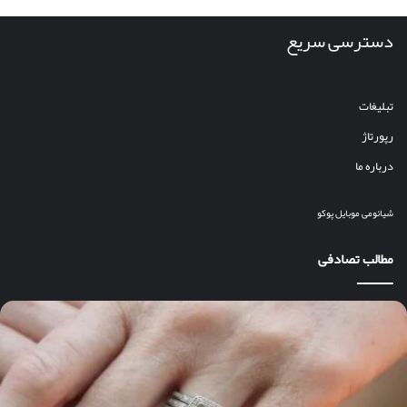
دسترسی سریع
تبلیغات
رپورتاژ
درباره ما
شیائومی
موبایل
پوکو
مطالب تصادفی