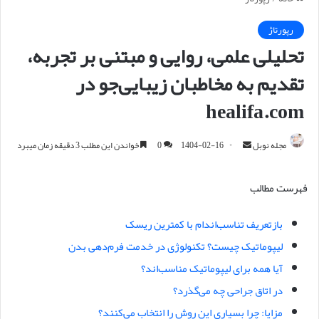
رپورتاژ
تحلیلی علمی، روایی و مبتنی بر تجربه،
تقدیم به مخاطبان زیبایی‌جو در
healifa.com
مجله نوبل
ا
1404-02-16
0
خواندن این مطلب 3 دقیقه زمان میبرد
ر
س
فهرست مطالب
ا
ل
بازتعریف تناسب‌اندام با کمترین ریسک
ا
لیپوماتیک چیست؟ تکنولوژی در خدمت فرم‌دهی بدن
ی
م
آیا همه برای لیپوماتیک مناسب‌اند؟
ی
در اتاق جراحی چه می‌گذرد؟
ل
مزایا: چرا بسیاری این روش را انتخاب می‌کنند؟