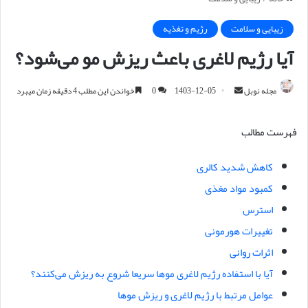
زیبایی و سلامت
رژیم و تغذیه
آیا رژیم لاغری باعث ریزش مو می‌شود؟
مجله نوبل
ا
1403-12-05
0
خواندن این مطلب 4 دقیقه زمان میبرد
ر
س
فهرست مطالب
ا
ل
کاهش شدید کالری
ا
کمبود مواد مغذی
ی
م
استرس
ی
تغییرات هورمونی
ل
اثرات روانی
آیا با استفاده رژیم لاغری موها سریعا شروع به ریزش می‌کنند؟
عوامل مرتبط با رژیم لاغری و ریزش موها