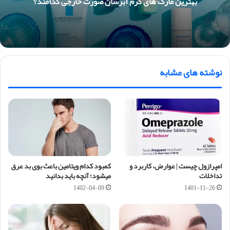
بهترین مارک های کرم آبرسان صورت خارجی کدامند؟
نوشته های مشابه
امپرازول چیست | عوارض، کاربرد و
کمبود کدام ویتامین باعث بوی بد عرق
تداخلات
میشود؛ آنچه باید بدانید
1402-04-09
1401-11-26