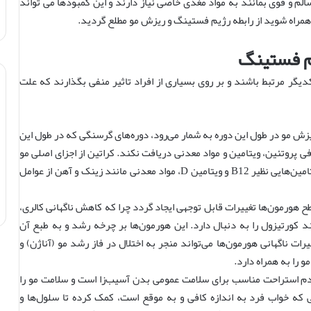
سالم و قوی بمانند به مواد مغذی خاصی نیاز دارند‌ و این کمبودها می تواند
مراه شوید از رابطه رژیم فستینگ و ریزش مو مطلع گردید.
م فستینگ
یگر مرتبط باشند و بر روی بسیاری از افراد تاثیر منفی بگذارند که علت
یزش مو در طول این دوره به شمار می‌رود، دوره‌های گرسنگی که در طول این
 پروتئین، ویتامین و مواد معدنی دریافت نکند. کراتین از اجزای اصلی مو
است که برای ساخت آن به پروتئین نیاز است، از طرفی ویتامین‌هایی نظیر B12 و ویتامین D، مواد معدنی مانند زینک و آهن از عوامل
 هورمون‌ها تغییرات قابل توجهی ایجاد گردد چرا که کاهش ناگهانی کالری،
کورتیزول را به دنبال دارد. این هورمون‌ها بر چرخه رشد و به طبع آن
 ناگهانی هورمون‌ها می‌تواند منجر به اختلال در فاز رشد مو (آناژن) و
 را به همراه دارد.
م استراحت مناسب برای سلامت عمومی بدن آسیب‌زا است و سلامت مو را
ی که خواب فرد به اندازه کافی و به موقع است، کمک کرده تا سلول‌ها و