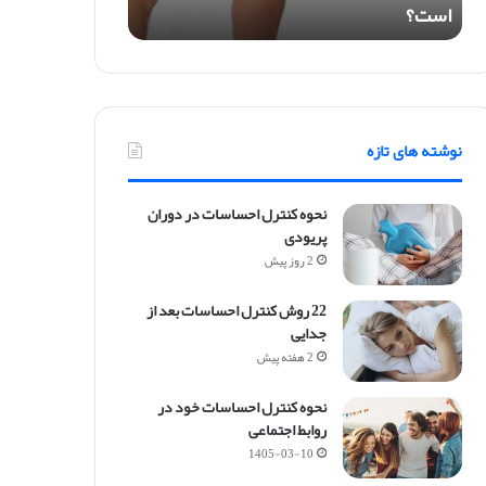
است؟
ا
ر
ک
ل
ا
غ
نوشته های تازه
ر
ی
ب
نحوه کنترل احساسات در دوران
ر
پریودی
ا
2 روز پیش
ی
خ
22 روش کنترل احساسات بعد از
ا
جدایی
ن
م‌
2 هفته پیش
ه
ا
نحوه کنترل احساسات خود در
ک
روابط اجتماعی
د
1405-03-10
ا