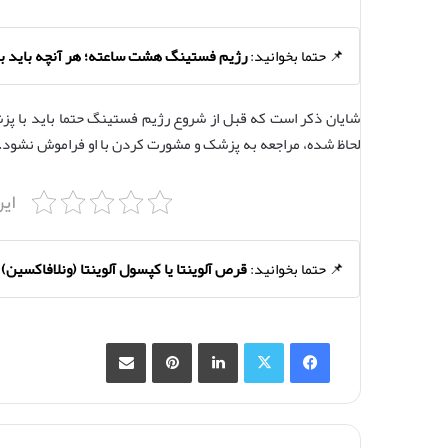
📌 حتما بخوانید:
رژیم فستینگ هشت ساعته؛ هر آنچه باید ب
شایان ذکر است که قبل از شروع رژیم فستینگ حتما باید با پز
لحاظ شده، مراجعه به پزشک و مشورت کردن با او فراموش نشود.
ای
📌 حتما بخوانید:
قرص آلوینتا یا کپسول آلوینتا (ونلافاکسین
فیس بوک
X
لینکدین
‫پین‌ترست
اشتراک گذاری از طریق ایمیل