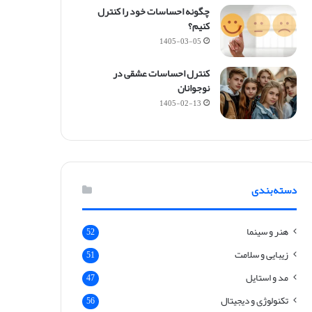
م
چگونه احساسات خود را کنترل
ا
کنیم؟
س
1405-03-05
ت
؟
کنترل احساسات عشقی در
نوجوانان
1405-02-13
دسته‌بندی
هنر و سینما
52
زیبایی و سلامت
51
مد و استایل
47
تکنولوژی و دیجیتال
56