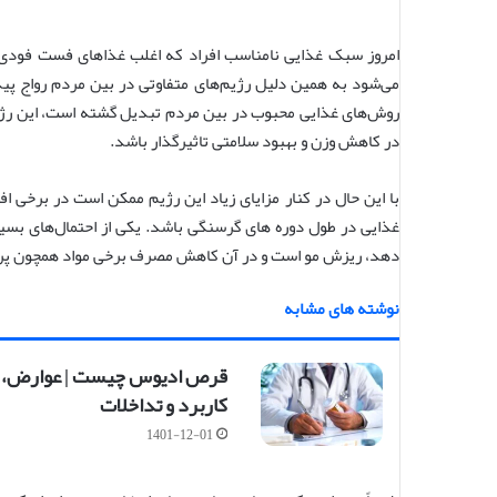
ر
س
ا
امروز سبک غذایی نامناسب افراد که اغلب غذاهای فست فودی 
ل
می‌شود به همین دلیل رژیم‌های متفاوتی در بین مردم رواج پید
ا
روش‌های غذایی محبوب در بین مردم تبدیل گشته است، این رژ
ی
در کاهش وزن و بهبود سلامتی تاثیرگذار باشد.
م
ی
ل
با این حال در کنار مزایای زیاد این رژیم ممکن است در برخی 
غذایی در طول دوره های گرسنگی باشد. یکی از احتمال‌های بسی
دهد، ریزش مو است و در آن کاهش مصرف برخی مواد همچون پروتئ
نوشته های مشابه
قرص ادیوس چیست | عوارض،
کاربرد و تداخلات
1401-12-01