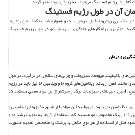
ت کافی در رژیم فستینگ می‌تواند به ریزش موها منجر گردد.
مان آن در طول رژیم فستینگ
 از یک‌سری روش‌ها، قابل درمان است و همواره شما با کمک این روش‌ها
کنید. موثر‌ترین راهکارهای جلوگیری از ریزش مو در طول رژیم فستینگ
یشگیری و درمان
ن‌های با‌کیفیت، میوه‌ها، سبزیجات و چربی‌های سالم را در برگیرد، در طول
دوره‌های تغذیه بسیار حائز اهمیت است‌. همچنین مواد مغذی مانند آهن، زینک، ویتامین‌های گروه B و ویتامین D نیز باید در رژیم
رغ، آجیل، حبوبات و سبزیجات برگدار سرشار از این مواد مغذی هستند که
ق غذا تامین نمی‌شود، می‌توانید این مواد را از طریق مکمل‌های ویتامینی و
معدنی تامین نمایید، برخی از مکمل‌ها چون بیوتین، ویتامین D و زینک مخصوص مو هستند که استفاده از آن‌ها به تقویت رشد مو و
‌شود قبل از استفاده از هر نوع مکمل با پزشک یا متخصص تغذیه مشورت