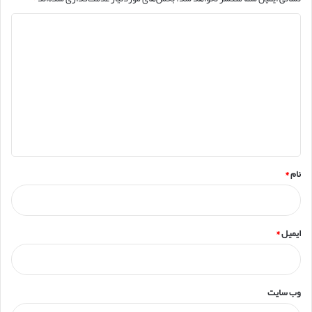
د
ی
د
گ
ا
ه
*
نام
*
ایمیل
*
وب‌ سایت