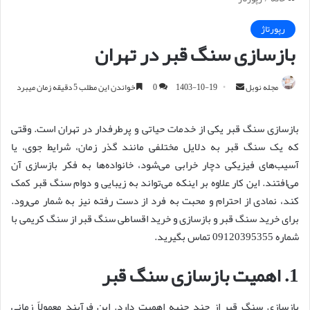
رپورتاژ
بازسازی سنگ قبر در تهران
مجله نوبل
ا
1403-10-19
0
خواندن این مطلب 5 دقیقه زمان میبرد
ر
س
بازسازی سنگ قبر یکی از خدمات حیاتی و پرطرفدار در تهران است. وقتی
ا
که یک سنگ قبر به دلایل مختلفی مانند گذر زمان، شرایط جوی، یا
ل
آسیب‌های فیزیکی دچار خرابی می‌شود، خانواده‌ها به فکر بازسازی آن
ا
می‌افتند. این کار علاوه بر اینکه می‌تواند به زیبایی و دوام سنگ قبر کمک
ی
کند، نمادی از احترام و محبت به فرد از دست رفته نیز به شمار می‌رود.
م
برای خرید سنگ قبر و بازسازی و خرید اقساطی سنگ قبر از سنگ کریمی با
ی
شماره 09120395355 تماس بگیرید.
ل
1. اهمیت بازسازی سنگ قبر
بازسازی سنگ قبر از چند جنبه اهمیت دارد. این فرآیند معمولاً زمانی