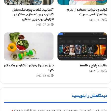
فواید و تاثیرات استفاده از سرم
آشنایی با قطعات پنوماتیک: نقش
ویتامین C سی صورت
کلیدی در بهینه سازی عملکرد و
افزایش بهره وری صنعتی
1401-11-09
1403-07-24
مقایسه پاراج و imdb
با رژیم جنرال موتورز 6کیلو درهفته کم
کنید
1402-12-16
1402-12-02
دیدگاهتان را بنویسید
نشانی ایمیل شما منتشر نخواهد شد.
بخش‌های موردنیاز علامت‌گذاری شده‌اند
*