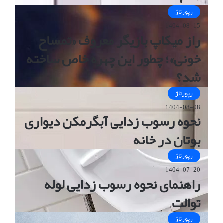
رپورتاژ
1404-08-15
راز میکاپ بازیگر معروف «تمساح
خونی»؛ چطور این چهره خاص ساخته
شد؟
رپورتاژ
1404-08-08
نحوه رسوب زدایی آبگرمکن دیواری
بوتان در خانه
رپورتاژ
1404-07-20
راهنمای نحوه رسوب زدایی لوله
توالت
رپورتاژ