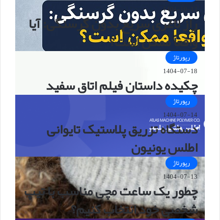
1404-10-13
راز لاغری سریع بدون گرسنگی: آیا
واقعاً ممکن است؟
رپورتاژ
1404-07-18
چکیده داستان فیلم اتاق سفید
رپورتاژ
1404-07-14
دستگاه تزریق پلاستیک تایوانی
اطلس یونیون
رپورتاژ
1404-07-13
چطور یک ساعت مچی مناسب با تیپ
شخصی خود انتخاب کنیم؟