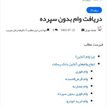
رپورتاژ
دریافت وام بدون سپرده
مجله نوبل
ا
1403-07-22
0
خواندن این مطلب 5 دقیقه زمان میبرد
ر
س
فهرست مطالب
ا
ل
چرا وام آنلاین؟
ا
انواع وام‌های آنلاین بانک رسالت
ی
م
وام فوری
ی
وام قرض‌الحسنه
ل
وام مضاربه
وام فوری بدون سپرده
وام خرید خودرو