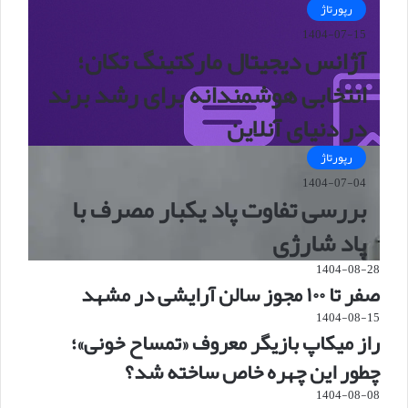
رپورتاژ
1404-07-15
آژانس دیجیتال مارکتینگ تکان؛
انتخابی هوشمندانه برای رشد برند
در دنیای آنلاین
رپورتاژ
1404-07-04
بررسی تفاوت پاد یکبار مصرف با
پاد شارژی
1404-08-28
صفر تا ۱۰۰ مجوز سالن آرایشی در مشهد
1404-08-15
راز میکاپ بازیگر معروف «تمساح خونی»؛
چطور این چهره خاص ساخته شد؟
1404-08-08