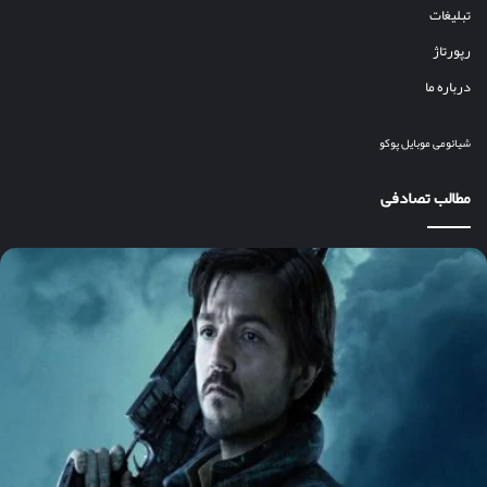
تبلیغات
رپورتاژ
درباره ما
شیائومی
موبایل
پوکو
مطالب تصادفی