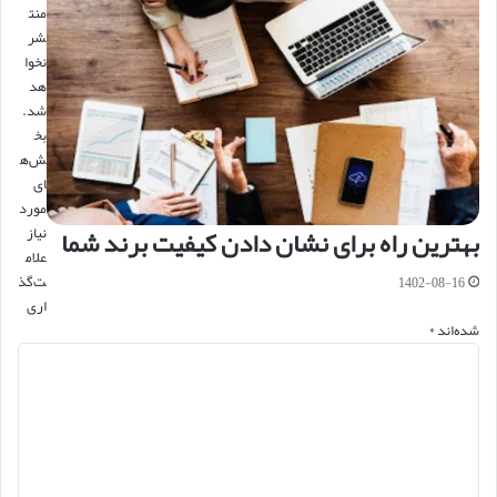
منت
شر
نخوا
هد
شد.
بخ
ش‌ه
ای
مورد
بهترین راه برای نشان دادن کیفیت برند شما
نیاز
علام
ت‌گذ
1402-08-16
اری
شده‌اند
*
د
ی
د
گ
ا
ه