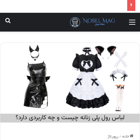
منو
جس
خانه
/
رپورتاژ