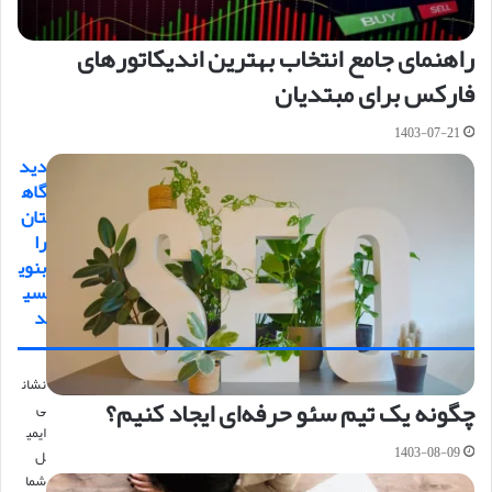
راهنمای جامع انتخاب بهترین اندیکاتورهای
فارکس برای مبتدیان
1403-07-21
دید
گاه
تان
را
بنوی
سی
د
نشان
چگونه یک تیم سئو حرفه‌ای ایجاد کنیم؟
ی
ایمی
1403-08-09
ل
شما