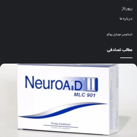
رپورتاژ
درباره ما
شیائومی
موبایل
پوکو
مطالب تصادفی