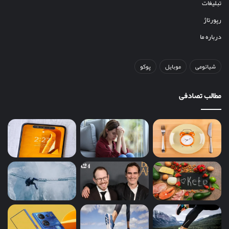
تبلیغات
رپورتاژ
درباره ما
شیائومی
موبایل
پوکو
مطالب تصادفی