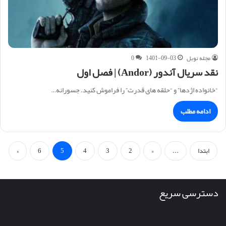
مجله نوبل
1401-09-03
0
نقد سریال آندور (Andor) | فصل اول
“خانواده اژدها” و “حلقه های قدرت” را فراموش کنید. جسورانه…
ادامه مطلب
ابتدا
...
«
2
3
4
5
6
»
دسترسی سریع