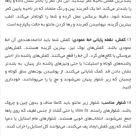
بلندترین ممکن ناحیه کمر ببندید. این کار، کمر را بالاتر نشان داده و پاها
را بلندتر می‌کند. اما یک کمربند پهن و رنگ متضاد که در ناحیه پایین کمر
بسته شود، دقیقا برعکس عمل کرده و شما را کوتاه‌تر می‌کند. اغلب
بهترین گزینه، نپوشیدن کمربند و رها کردن مانتو به حالت یکپارچه است.
3)
کفش، نقطه پایانی خط عمودی:
کفش شما باید ادامه‌دهنده‌ی آن خط
عمودی باشد. کفش‌های نوک تیز، بهترین گزینه هستند. کفش‌های
عروسکی یا کالج‌های گرد، آن خط را قطع می‌کنند. کفش‌های پاشنه دار (حتی
پاشنه‌های کوتاه و استیلت) یا حتی ونیزهای پاشنه دار پنهان، به بلندتر
نشان دادن قد کمک شایانی می‌کنند. از پوشیدن بوت‌های ساق کوتاه و
چسبان که زیر شلوار پنهان نمی‌شوند و مچ پا را می‌پوشانند، خودداری
کنید.
4)
شلوار مناسب:
شلوار زیر مانتو باید کاملا صاف و بدون چین و چروک
باشد. شلوارهای راسته، slim fit یا حتی گشادِ از جنس لطیف که روی پاها
جمع نمی‌شوند، انتخاب‌های خوبی هستند. شلوارهای مام استایل یا دمپا
گشاد که روی کفش ایجاد پف می‌کنند، می‌توانند کل استایل را خراب کنند.