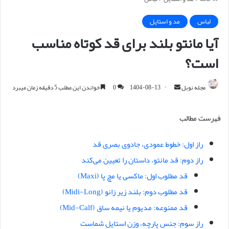
لباس
مد و استایل
آیا مانتو بلند برای قد کوتاه مناسب
است؟
مجله نوبل
ا
1404-08-13
0
خواندن این مطلب 5 دقیقه زمان میبرد
ر
س
فهرست مطالب
ا
ل
راز اول: خطوط عمودی، جادوی بصری قد
ا
راز دوم: قد مانتو، داستان را تعیین می‌کند
ی
م
قد مطلوب اول: ماکسی یا مچ پا (Maxi)
ی
قد مطلوب دوم: بلند زیر زانو (Midi-Long)
ل
قد ممنوعه: مدیوم یا نیمه ساق (Mid-Calf)
راز سوم: جنس پارچه، وزن استایل شماست