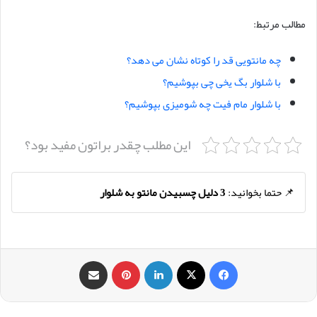
مطالب مرتبط:
چه مانتویی قد را کوتاه نشان می دهد؟
با شلوار بگ یخی چی بپوشیم؟
با شلوار مام فیت چه شومیزی بپوشیم؟
این مطلب چقدر براتون مفید بود؟
📌 حتما بخوانید:
3 دلیل چسبیدن مانتو به شلوار
فیس بوک
X
لینکدین
‫پین‌ترست
اشتراک گذاری از طریق ایمیل