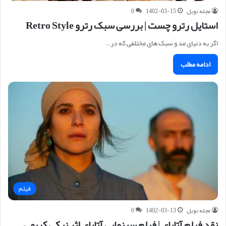
مجله نوبل
1402-03-15
0
استایل رترو چست | بررسی سبک رترو Retro Style
اگر به دنیای مد و سبک های مختلفی که در…
ادامه مطلب
فیلم
مجله نوبل
1402-03-13
0
نقد فیلم آتابای | فیلم سینمایی آتابای اثر نیکی کریمی