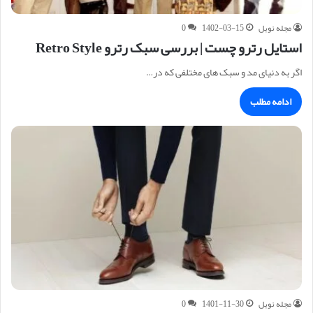
مجله نوبل
1402-03-15
0
استایل رترو چست | بررسی سبک رترو Retro Style
اگر به دنیای مد و سبک های مختلفی که در…
ادامه مطلب
مجله نوبل
1401-11-30
0